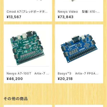
Cmod A7（ブレッドボードタイ
Nexys Video 型番：410-3
プ Artix-7 FPGAモジュール）
16
¥13,567
¥73,843
Cmod A7-35T（410-328-
35）
Nexys A7-100T Artix-7 F
Basys™3 Artix-7 FPGA評
PGA 評価Board 型番:410-2
価 Board 型番：410-180P-K
¥46,200
¥20,218
92
IT
その他の商品