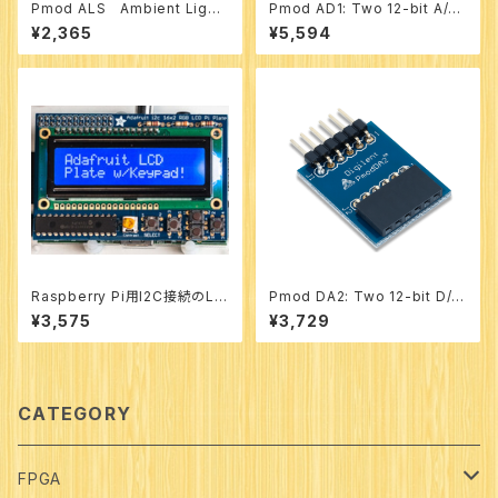
Pmod ALS Ambient Light
Pmod AD1: Two 12-bit A/D
Sensor 型番：410-286
Inputs 型番：410-064
¥2,365
¥5,594
Raspberry Pi用I2C接続のLC
Pmod DA2: Two 12-bit D/A
Dキット
Outputs 型番：410-113
¥3,575
¥3,729
CATEGORY
FPGA