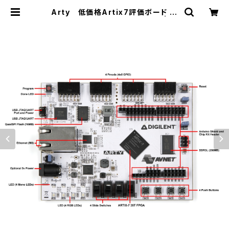
Arty 低価格Artix7評価ボード
型番：AES-A7MB-7A35T-G | グ
ース