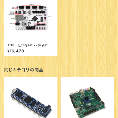
Arty 低価格Artix7評価ボー
ド 型番：AES-A7MB-7A35
¥16,478
T-G
同じカテゴリの商品