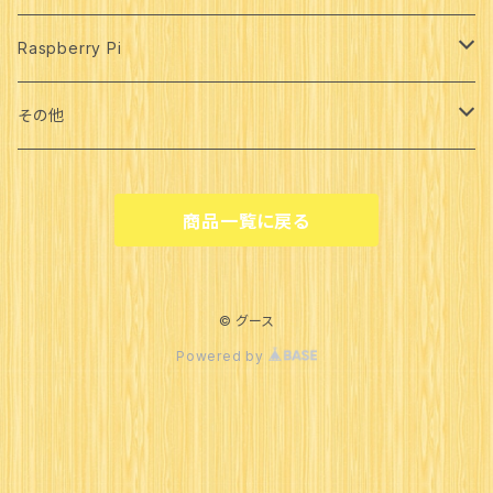
ZYNQ
Raspberry Pi
Xilinx
Artix
Raspberry本体
その他
Avnet
Xilinx
Kintex
周辺機器
Digilent
商品一覧に戻る
Digilent
Avnet
Cammera
Spartan
Pmod
Others
Digilent
Others
Others
© グース
Powered by
Other
Ultra96
アクセサリー